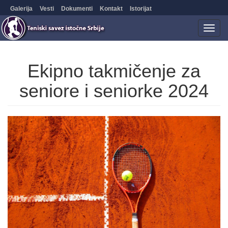
Galerija
Vesti
Dokumenti
Kontakt
Istorijat
Togg
navig
Ekipno takmičenje za
seniore i seniorke 2024