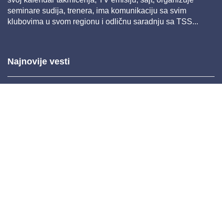
seminare sudija, trenera, ima komunikaciju sa svim
klubovima u svom regionu i odličnu saradnju sa TSS...
Najnovije vesti
Mar 26, 2025 11:22
Feb 04, 2025 14:38
Nov 26, 2024 11:36
Nov 20, 2024 10:45