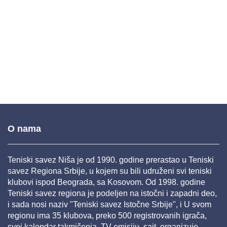
O nama
Teniski savez Niša je od 1990. godine prerastao u Teniski
savez Regiona Srbije, u kojem su bili udruženi svi teniski
klubovi ispod Beograda, sa Kosovom. Od 1998. godine
Teniski savez regiona je podeljen na istočni i zapadni deo,
i sada nosi naziv "Teniski savez Istočne Srbije", i U svom
regionu ima 35 klubova, preko 500 registrovanih igrača,
svoj kalendar takmičenja, TV emisiju, sajt, organizuje