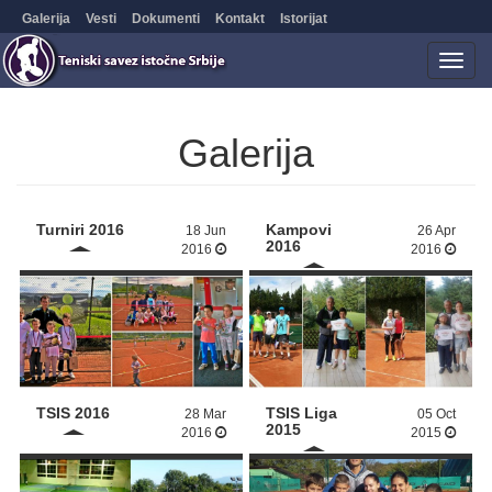
Galerija
Vesti
Dokumenti
Kontakt
Istorijat
Togg
navig
Galerija
Turniri 2016
Kampovi
18 Jun
26 Apr
2016
2016
2016
TSIS 2016
TSIS Liga
28 Mar
05 Oct
2015
2016
2015