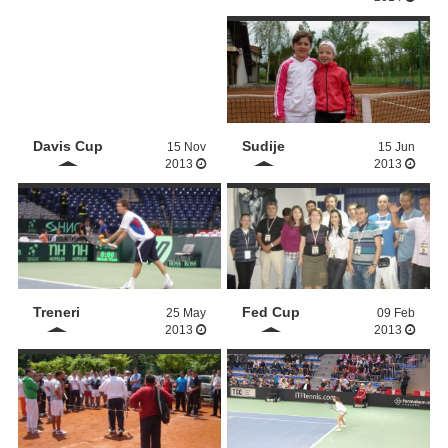
Davis Cup
Sudije
15 Nov
15 Jun
2013
2013
Treneri
Fed Cup
25 May
09 Feb
2013
2013