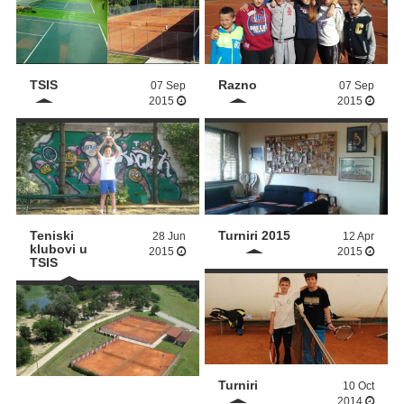
TSIS
Razno
07 Sep
07 Sep
2015
2015
Teniski
Turniri 2015
28 Jun
12 Apr
klubovi u
2015
2015
TSIS
Turniri
10 Oct
2014