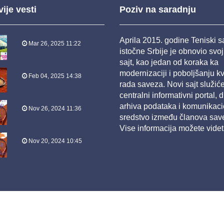
ije vesti
Poziv na saradnju
Aprila 2015. godine Teniski 
Mar 26, 2025 11:22
istočne Srbije je obnovio svo
sajt, kao jedan od koraka ka
modernizaciji i poboljšanju kv
Feb 04, 2025 14:38
rada saveza. Novi sajt služić
centralni informativni portal, d
arhiva podataka i komunikac
Nov 26, 2024 11:36
sredstvo između članova sav
Vise informacija možete videt
Nov 20, 2024 10:45