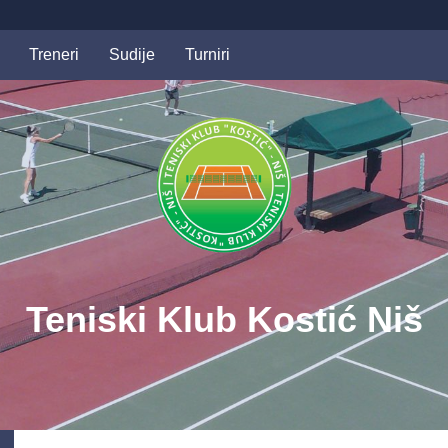
Treneri
Sudije
Turniri
Teniski Klub Kostić Niš