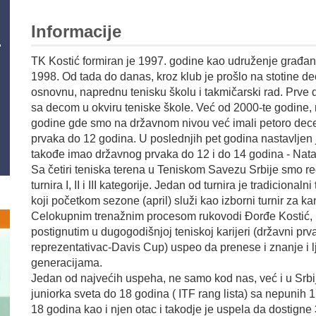
Informacije
TK Kostić formiran je 1997. godine kao udruženje građan
1998. Od tada do danas, kroz klub je prošlo na stotine d
osnovnu, naprednu tenisku školu i takmičarski rad. Prve
sa decom u okviru teniske škole. Već od 2000-te godine, 
godine gde smo na državnom nivou već imali petoro dece
prvaka do 12 godina. U poslednjih pet godina nastavljen j
takođe imao državnog prvaka do 12 i do 14 godina - Natali
Sa četiri teniska terena u Teniskom Savezu Srbije smo reg
turnira I, II i III kategorije. Jedan od turnira je tradicional
koji početkom sezone (april) služi kao izborni turnir za k
Celokupnim trenažnim procesom rukovodi Đorđe Kostić, pr
postignutim u dugogodišnjoj teniskoj karijeri (državni prv
reprezentativac-Davis Cup) uspeo da prenese i znanje i
generacijama.
Jedan od najvećih uspeha, ne samo kod nas, već i u Srbiji, 
juniorka sveta do 18 godina ( ITF rang lista) sa nepunih 17
18 godina kao i njen otac i takodje je uspela da dostigne