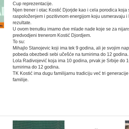
Cup reprezentacije.
Njen trener i otac Kostić Djorjde kao i cela porodica ko
raspoloženjem i pozitivnom energijom koju usmeravaju i k
rezultate.
U ovom trenutku imamo dve mlade nade koje se za nijansu 
predvodjeni trenerom Kostić Djordjem.
To su:
Mihajlo Stanojevic koji ima tek 9 godina, ali je svojim 
pobeda obezbedi sebi učešće na turnirima do 12 godina.
Lola Radivojević koja ima 10 godina, prvak je Srbije do 1
turnirima do 12 godina.
TK Kostić ima dugu familijarnu tradiciju već tri generacij
familije.