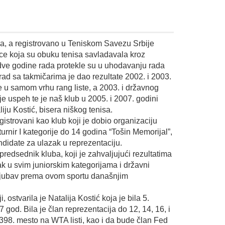
a, a registrovano u Teniskom Savezu Srbije
ece koja su obuku tenisa savladavala kroz
 dve godine rada protekle su u uhodavanju rada
rad sa takmičarima je dao rezultate 2002. i 2003.
 u samom vrhu rang liste, a 2003. i državnog
e uspeh te je naš klub u 2005. i 2007. godini
ju Kostić, bisera niškog tenisa.
istrovani kao klub koji je dobio organizaciju
ni turnir I kategorije do 14 godina “Tošin Memorijal”,
andidate za ulazak u reprezentaciju.
edsednik kluba, koji je zahvaljujući rezultatima
ak u svim juniorskim kategorijama i državni
 ljubav prema ovom sportu današnjim
ostvarila je Natalija Kostić koja je bila 5.
 god. Bila je član reprezentacija do 12, 14, 16, i
 398. mesto na WTA listi, kao i da bude član Fed