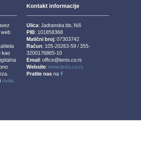
Kontakt informacije
savez
Ulica
: Jadranska bb, Niš
j web
PIB
: 101858368
Matični broj
: 07303742
aliteta
Račun
: 105-20263-59 / 355-
e kao
3200176865-10
igitalna
Email
: office@tenis.co.rs
iono
Website
:
www.tenis.co.rs
eza.
Pratite nas
na
i
ovde
.