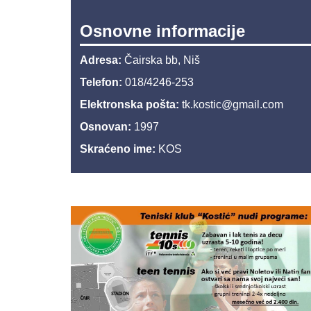
Osnovne informacije
Adresa:
Čairska bb, Niš
Telefon:
018/4246-253
Elektronska pošta:
tk.kostic@gmail.com
Osnovan:
1997
Skraćeno ime:
KOS