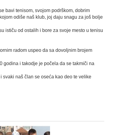
ja se bavi tenisom, svojom podrškom, dobrim
ojom odiše naš klub, joj daju snagu za još bolje
ističu od ostalih i bore za svoje mesto u tenisu
napornim radom uspeo da sa dovoljnim brojem
0 godina i takodje je počela da se takmiči na
e i svaki naš član se oseća kao deo te velike