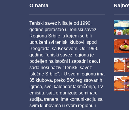
O nama
Najnov
Teniski savez Niša je od 1990.
godine prerastao u Teniski savez
Regiona Srbije, u kojem su bili
udruženi svi teniski klubovi ispod
Beograda, sa Kosovom. Od 1998.
godine Teniski savez regiona je
podeljen na istočni i zapadni deo, i
sada nosi naziv "Teniski savez
Istočne Srbije", i U svom regionu ima
35 klubova, preko 500 registrovanih
igrača, svoj kalendar takmičenja, TV
emisiju, sajt, organizuje seminare
sudija, trenera, ima komunikaciju sa
svim klubovima u svom regionu i
odličnu saradnju sa TSS...