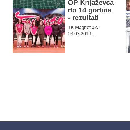
OP Knjaževca
do 14 godina
- rezultati
TK Magnet 02. –
03.03.2019....