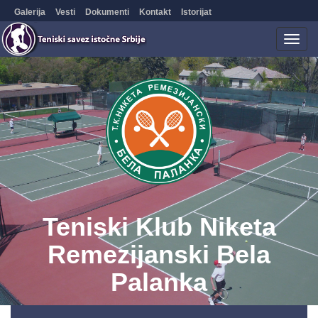
Galerija
Vesti
Dokumenti
Kontakt
Istorijat
Togg
navig
Teniski Klub Niketa
Remezijanski Bela
Palanka