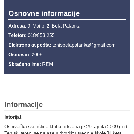
Osnovne informacije
Adresa:
9. Maj br.2, Bela Palanka
Telefon:
018/853-255
Elektronska pošta:
tenisbelapalanka@gmail.com
Osnovan:
2008
Skraćeno ime:
REM
Informacije
Istorijat
Osnivačka skupština kluba održana je 29. aprila 2009.god.
Teniski tereni se nalaze u dvorištu srednje škole 'Niketa