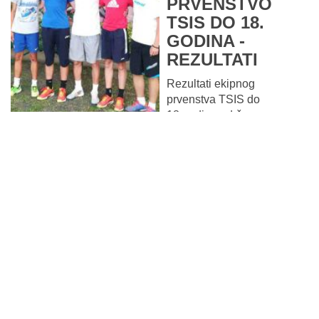
PRVENSTVO
TSIS DO 18.
GODINA -
REZULTATI
Rezultati ekipnog
prvenstva TSIS do
18.godina održanog u
Pirotu...