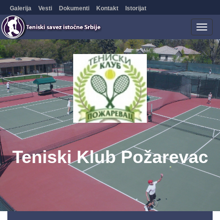
Galerija
Vesti
Dokumenti
Kontakt
Istorijat
Togg
navig
Teniski Klub Požarevac