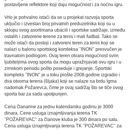
postavljene reflektore koji daju mogućnost i za noćnu igru.
Vrlo je pohvalno istaći da se u projekat razvoja sporta
uključio i izvestan broj privatnih preduzetnika koji su u
sklopu svog asortimana ubacili i sportske sadržaje, između
ostalih i zatvorene terene za tenis i mali fudbal. Tako se
može istaći da postoji i zatvoreni teren za tenis koji se
nalazi u balonu sportskog komleksa "INON" presvučen je
travnatom podlogom. Ovaj teren otvara mogućnost svim
ljubiteljima ovog sporta da mogu upražnjavati ovu igru i u
zimskom periodu pošto poseduje i grejanje. Sportski
kompleks "INON" je u toku prošle 2008.godine izgradio i
dva otvorna terena (šljaka) koji se nalaze na brdu Igma
nadomak Požarevca, čime je ovaj sadržaj što se tiče ovog
sporta bar za sada upotpunjen.
Cena članarine za jednu kalendarsku godinu je 3000
dinara. Cene usluga iznajmljivanja terena TK
"POŽAREVAC" za članove kluba je 300 dinara po satu.
Cena usluga iznajmljivanja terena TK "POŽAREVAC" za