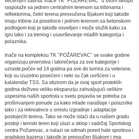
večernjim satima. Inače TK "POŽAREVAC" u svom sklopu
raspolaže sa jednim centralnim terenom sa tribinama i
reflektorima, četiri terena presvučena šljakom koji takođe
imaju tribine za posetioce i jednim terenom sa betonskom
podlogom koji je takođe osvetljen i može služiti kako za
igru tako i za trening i usavrševanje mlađih kategorija i
polaznika.
Inače na kompleksu TK "POŽAREVAC" se svake godine
organizuju prvenstva i takmičenja za sve kategorije i
uzraste,počev od 14 godina pa sve do turnira za veterane,
koji su izuzetno posećeni i neki su čak uvršćeni i u
kalalendar TSS. Sa obzirom da je ovaj sport proteklih
godina doživeo veliku ekspanziju zahvaljujući velikim
uspesima naših sportista u svetu pojavila se potreba za
proširivanjem ponude za kako mlade naraštaje i polaznike
tako i za rekreativce u smislu izgradnje i adaptacije
postojećih terena. Tako se može istaći da u našem gradu
postoji i teniski teren koji ulazi u sklop i sadržaj Sportskog
centra Požarevac, a nalazi se odmah pored hale sportova i
gradskog bazena i takođe je presvučen šljakom i ima