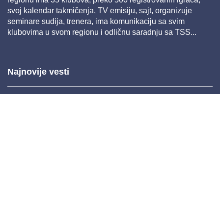
svoj kalendar takmičenja, TV emisiju, sajt, organizuje
seminare sudija, trenera, ima komunikaciju sa svim
klubovima u svom regionu i odličnu saradnju sa TSS...
Najnovije vesti
Mar 26, 2025 11:22
Feb 04, 2025 14:38
Nov 26, 2024 11:36
Nov 20, 2024 10:45