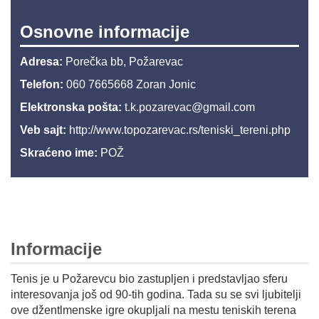
Osnovne informacije
Adresa:
Porečka bb, Požarevac
Telefon:
060 7665668 Zoran Jonic
Elektronska pošta:
t.k.pozarevac@gmail.com
Veb sajt:
http://www.topozarevac.rs/teniski_tereni.php
Skraćeno ime:
POŽ
Informacije
Tenis je u Požarevcu bio zastupljen i predstavljao sferu
interesovanja još od 90-tih godina. Tada su se svi ljubitelji
ove džentlmenske igre okupljali na mestu teniskih terena