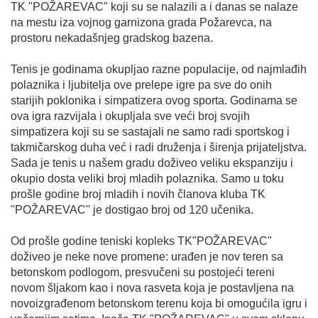
TK "POŽAREVAC" koji su se nalazili a i danas se nalaze
na mestu iza vojnog garnizona grada Požarevca, na
prostoru nekadašnjeg gradskog bazena.
Tenis je godinama okupljao razne populacije, od najmlađih
polaznika i ljubitelja ove prelepe igre pa sve do onih
starijih poklonika i simpatizera ovog sporta. Godinama se
ova igra razvijala i okupljala sve veći broj svojih
simpatizera koji su se sastajali ne samo radi sportskog i
takmičarskog duha već i radi druženja i širenja prijateljstva.
Sada je tenis u našem gradu doživeo veliku ekspanziju i
okupio dosta veliki broj mladih polaznika. Samo u toku
prošle godine broj mladih i novih članova kluba TK
"POŽAREVAC" je dostigao broj od 120 učenika.
Od prošle godine teniski kopleks TK"POŽAREVAC"
doživeo je neke nove promene: urađen je nov teren sa
betonskom podlogom, presvučeni su postojeći tereni
novom šljakom kao i nova rasveta koja je postavljena na
novoizgrađenom betonskom terenu koja bi omogućila igru i