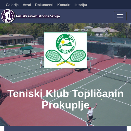
Galerija
Vesti
Dokumenti
Kontakt
Istorijat
Togg
navig
Teniski Klub Topličanin
Prokuplje