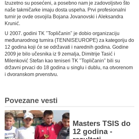
Izuzetno su posećeni, a posebno nam je zadovoljstvo što
naše takmičarke imaju dosta uspeha. Prvi profesionalni
turnir je ovde osvojila Bojana Jovanovski i Aleksandra
Krunić.
U 2007. godini TK "Topličanin" je dobio organizaciju
međunarodnog turnira (TENNISEUROPE) za kategoriju do
12 godina koji će se održavati i narednih godina. Godine
2009 je bilo učesnika iz 9 zemalja, Dimitrije Tasić i
Milenković Stefan kao teniseri TK "Topličanin" bili su
državni prvaci do 18 godina u singlu i dublu, na otvorenom
i dvoranskom prvenstvu.
Povezane vesti
Masters TSIS do
12 godina -