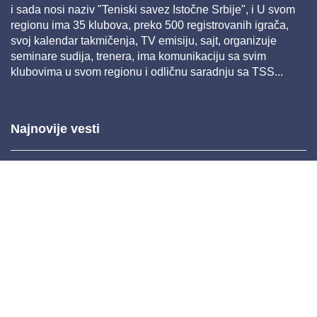
i sada nosi naziv "Teniski savez Istočne Srbije", i U svom
regionu ima 35 klubova, preko 500 registrovanih igrača,
svoj kalendar takmičenja, TV emisiju, sajt, organizuje
seminare sudija, trenera, ima komunikaciju sa svim
klubovima u svom regionu i odličnu saradnju sa TSS...
Najnovije vesti
Mar 26, 2025 11:22
Feb 04, 2025 14:38
Nov 26, 2024 11:36
Nov 20, 2024 10:45