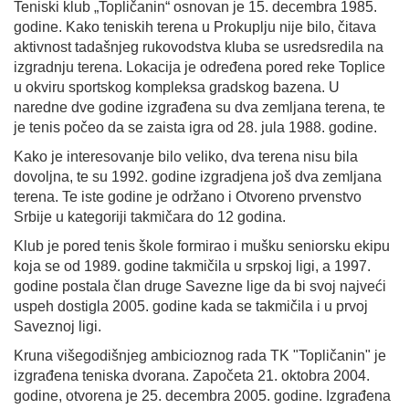
Teniski klub „Topličanin“ osnovan je 15. decembra 1985.
godine. Kako teniskih terena u Prokuplju nije bilo, čitava
aktivnost tadašnjeg rukovodstva kluba se usredsredila na
izgradnju terena. Lokacija je određena pored reke Toplice
u okviru sportskog kompleksa gradskog bazena. U
naredne dve godine izgrađena su dva zemljana terena, te
je tenis počeo da se zaista igra od 28. jula 1988. godine.
Kako je interesovanje bilo veliko, dva terena nisu bila
dovoljna, te su 1992. godine izgradjena još dva zemljana
terena. Te iste godine je održano i Otvoreno prvenstvo
Srbije u kategoriji takmičara do 12 godina.
Klub je pored tenis škole formirao i mušku seniorsku ekipu
koja se od 1989. godine takmičila u srpskoj ligi, a 1997.
godine postala član druge Savezne lige da bi svoj najveći
uspeh dostigla 2005. godine kada se takmičila i u prvoj
Saveznoj ligi.
Kruna višegodišnjeg ambicioznog rada TK "Topličanin" je
izgrađena teniska dvorana. Započeta 21. oktobra 2004.
godine, otvorena je 25. decembra 2005. godine. Izgrađena