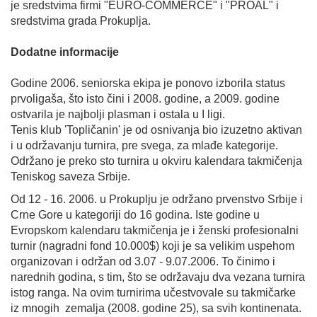
je sredstvima firmi "
EURO-COMMERCE
" i "
PROAL
" i
sredstvima
grada Prokuplja
.
Dodatne informacije
Godine 2006. seniorska ekipa je ponovo izborila status
prvoligaša, što isto čini i 2008. godine, a 2009. godine
ostvarila je najbolji plasman i ostala u I ligi.
Tenis klub 'Topličanin' je od osnivanja bio izuzetno aktivan
i u održavanju turnira, pre svega, za mlađe kategorije.
Održano je preko sto turnira u okviru kalendara takmičenja
Teniskog saveza Srbije.
Od 12 - 16. 2006. u Prokuplju je održano prvenstvo Srbije i
Crne Gore u kategoriji do 16 godina. Iste godine u
Evropskom kalendaru takmičenja je i ženski profesionalni
turnir (nagradni fond 10.000$) koji je sa velikim uspehom
organizovan i održan od 3.07 - 9.07.2006. To činimo i
narednih godina, s tim, što se održavaju dva vezana turnira
istog ranga. Na ovim turnirima učestvovale su takmičarke
iz mnogih zemalja (2008. godine 25), sa svih kontinenata.