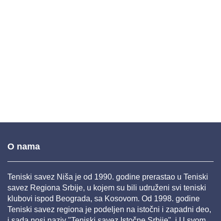
O nama
Teniski savez Niša je od 1990. godine prerastao u Teniski
savez Regiona Srbije, u kojem su bili udruženi svi teniski
klubovi ispod Beograda, sa Kosovom. Od 1998. godine
Teniski savez regiona je podeljen na istočni i zapadni deo,
i sada nosi naziv "Teniski savez Istočne Srbije", i U svom