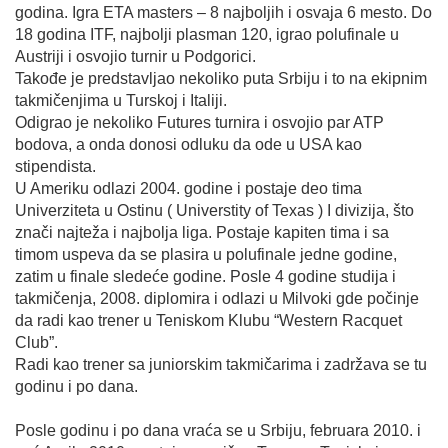
godina. Igra ETA masters – 8 najboljih i osvaja 6 mesto. Do
18 godina ITF, najbolji plasman 120, igrao polufinale u
Austriji i osvojio turnir u Podgorici.
Takođe je predstavljao nekoliko puta Srbiju i to na ekipnim
takmičenjima u Turskoj i Italiji.
Odigrao je nekoliko Futures turnira i osvojio par ATP
bodova, a onda donosi odluku da ode u USA kao
stipendista.
U Ameriku odlazi 2004. godine i postaje deo tima
Univerziteta u Ostinu ( Universtity of Texas ) I divizija, što
znači najteža i najbolja liga. Postaje kapiten tima i sa
timom uspeva da se plasira u polufinale jedne godine,
zatim u finale sledeće godine. Posle 4 godine studija i
takmičenja, 2008. diplomira i odlazi u Milvoki gde počinje
da radi kao trener u Teniskom Klubu “Western Racquet
Club”.
Radi kao trener sa juniorskim takmičarima i zadržava se tu
godinu i po dana.
Posle godinu i po dana vraća se u Srbiju, februara 2010. i