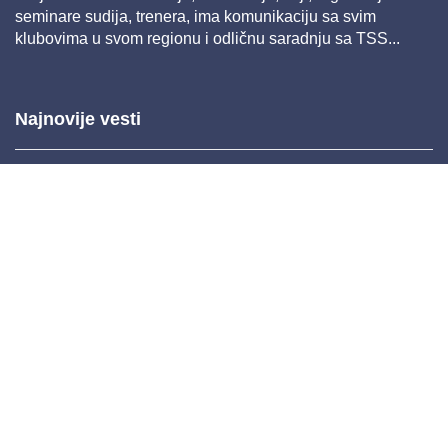
seminare sudija, trenera, ima komunikaciju sa svim
klubovima u svom regionu i odličnu saradnju sa TSS...
Najnovije vesti
Mar 26, 2025 11:22
Feb 04, 2025 14:38
Nov 26, 2024 11:36
Nov 20, 2024 10:45