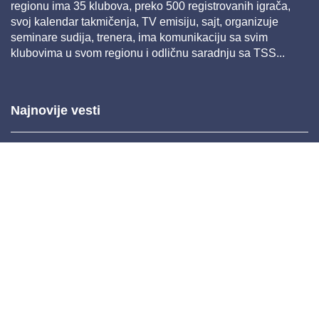
regionu ima 35 klubova, preko 500 registrovanih igrača,
svoj kalendar takmičenja, TV emisiju, sajt, organizuje
seminare sudija, trenera, ima komunikaciju sa svim
klubovima u svom regionu i odličnu saradnju sa TSS...
Najnovije vesti
Mar 26, 2025 11:22
Feb 04, 2025 14:38
Nov 26, 2024 11:36
Nov 20, 2024 10:45