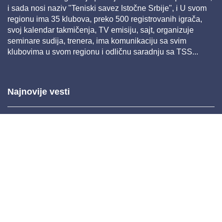
i sada nosi naziv "Teniski savez Istočne Srbije", i U svom
regionu ima 35 klubova, preko 500 registrovanih igrača,
svoj kalendar takmičenja, TV emisiju, sajt, organizuje
seminare sudija, trenera, ima komunikaciju sa svim
klubovima u svom regionu i odličnu saradnju sa TSS...
Najnovije vesti
Mar 26, 2025 11:22
Feb 04, 2025 14:38
Nov 26, 2024 11:36