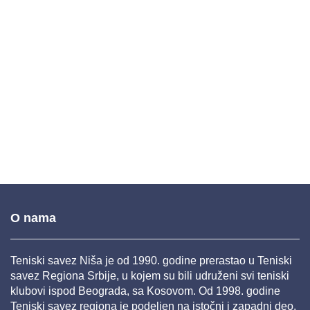
O nama
Teniski savez Niša je od 1990. godine prerastao u Teniski
savez Regiona Srbije, u kojem su bili udruženi svi teniski
klubovi ispod Beograda, sa Kosovom. Od 1998. godine
Teniski savez regiona je podeljen na istočni i zapadni deo,