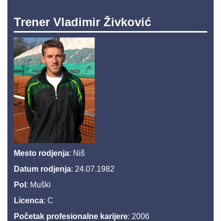
Trener Vladimir Živković
Mesto rodjenja
: Niš
Datum rodjenja
: 24.07.1982
Pol
: Muški
Licenca
: C
Početak profesionalne karijere
: 2006