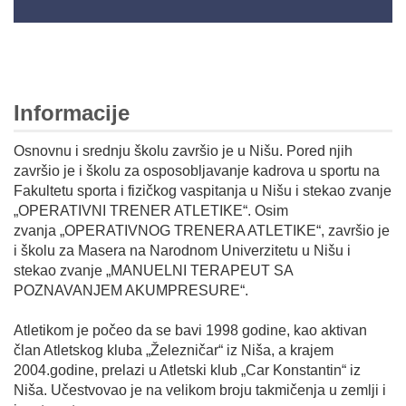
Informacije
Osnovnu i srednju školu završio je u
Nišu. Pored njih
završio je i školu za osposobljavanje kadrova u sportu na
Fakultetu sporta
i fizičkog vaspitanja u Nišu i stekao zvanje
„OPERATIVNI TRENER ATLETIKE“. Osim
zvanja
„OPERATIVNOG TRENERA ATLETIKE“, završio je
i školu za Masera na Narodnom Univerzitetu u
Nišu i
stekao zvanje „MANUELNI TERAPEUT SA
POZNAVANJEM AKUMPRESURE“.
Atletikom je počeo da se bavi 1998 godine, kao aktivan
član Atletskog kluba „Železničar“
iz Niša, a krajem
2004.godine, prelazi u Atletski klub „Car Konstantin“ iz
Niša. Učestvovao
je na velikom broju takmičenja u zemlji i