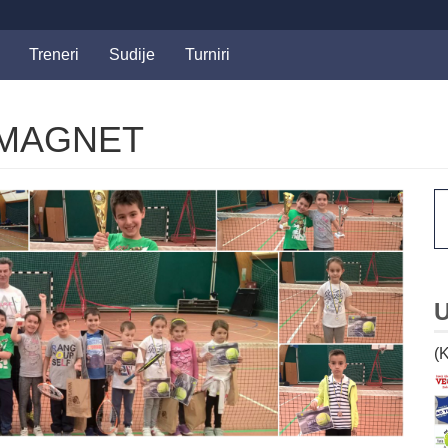
Treneri
Sudije
Turniri
 MAGNET
U
(