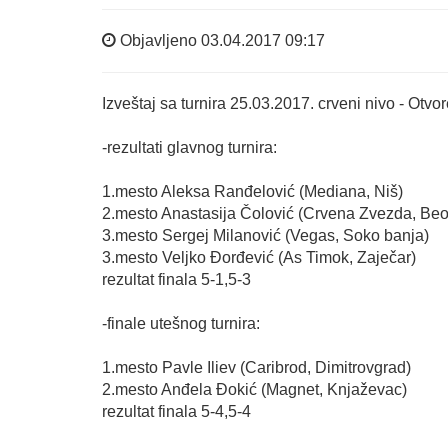
Objavljeno 03.04.2017 09:17
Izveštaj sa turnira 25.03.2017. crveni nivo - Ot
-rezultati glavnog turnira:
1.mesto Aleksa Ranđelović (Mediana, Niš)
2.mesto Anastasija Čolović (Crvena Zvezda, Be
3.mesto Sergej Milanović (Vegas, Soko banja)
3.mesto Veljko Đorđević (As Timok, Zaječar)
rezultat finala 5-1,5-3
-finale utešnog turnira:
1.mesto Pavle Iliev (Caribrod, Dimitrovgrad)
2.mesto Anđela Đokić (Magnet, Knjaževac)
rezultat finala 5-4,5-4