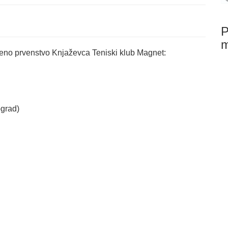
P
voreno prvenstvo Knjaževca Teniski klub Magnet:
ograd)