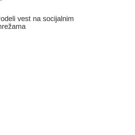
odeli vest na socijalnim
mrežama