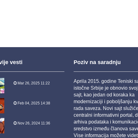
ije vesti
Poziv na saradnju
Aprila 2015. godine Teniski 
Mar 26, 2025 11:22
istočne Srbije je obnovio svo
sajt, kao jedan od koraka ka
modernizaciji i poboljšanju kv
Feb 04, 2025 14:38
rada saveza. Novi sajt služić
centralni informativni portal, d
arhiva podataka i komunikac
Nov 26, 2024 11:36
sredstvo između članova sav
Vise informacija možete videt