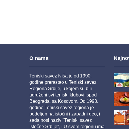
O nama
Najnov
Teniski savez Niša je od 1990.
godine prerastao u Teniski savez
Regiona Srbije, u kojem su bili
udruženi svi teniski klubovi ispod
Beograda, sa Kosovom. Od 1998.
godine Teniski savez regiona je
podeljen na istočni i zapadni deo, i
sada nosi naziv "Teniski savez
Istočne Srbije", i U svom regionu ima