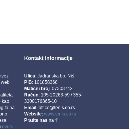
Kontakt informacije
savez
Ulica
: Jadranska bb, Niš
j web
PIB
: 101858368
Matični broj
: 07303742
aliteta
Račun
: 105-20263-59 / 355-
e kao
3200176865-10
igitalna
Email
: office@tenis.co.rs
iono
Website
:
www.tenis.co.rs
eza.
Pratite nas
na
i
ovde
.