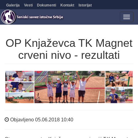
Galerija
Vesti
Dokumenti
Kontakt
Istorijat
Togg
navig
OP Knjaževca TK Magnet
crveni nivo - rezultati
Objavljeno 05.06.2018 10:40