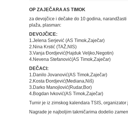
OP ZAJEČARA AS TIMOK
za devojčice i dečake do 10 godina, narandžast
plaža, plasman:
DEVOJČICE:
1.Jelena Serjević (AS Timok,Zaječar)
2.Nina Krstić (TAŽ,NIS)
3.Vanja Đordjević(Hajduk Veljko,Negotin)
4.Nevena Stefanović(AS Timok,Zaječar)
DEČACI:
1.Danilo Jovanović(AS Timok,Zaječar)
2.Kosta Đordjević(Mediana,Niš)
3.Darko Manojlović(Rudar,Bor)
4.Bogdan Ivković(AS Timok,Zaječar)
Turnir je iz zimskog kalendara TSIS, organizator 
Nagrade je najboljim takmičarima dodelio zameni