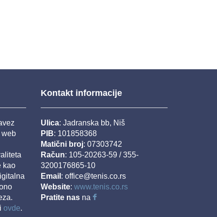
Kontakt informacije
savez
Ulica
: Jadranska bb, Niš
j web
PIB
: 101858368
Matični broj
: 07303742
aliteta
Račun
: 105-20263-59 / 355-
e kao
3200176865-10
igitalna
Email
: office@tenis.co.rs
iono
Website
:
www.tenis.co.rs
eza.
Pratite nas
na
i
ovde
.