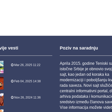
ije vesti
Poziv na saradnju
Aprila 2015. godine Teniski 
Mar 26, 2025 11:22
istočne Srbije je obnovio svo
sajt, kao jedan od koraka ka
modernizaciji i poboljšanju kv
Feb 04, 2025 14:38
rada saveza. Novi sajt služić
centralni informativni portal, d
arhiva podataka i komunikac
Nov 26, 2024 11:36
sredstvo između članova sav
Vise informacija možete videt