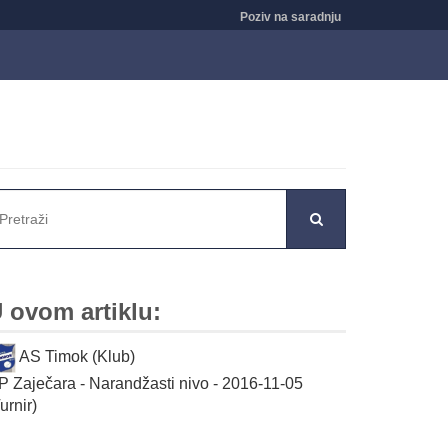
Poziv na saradnju
 ovom artiklu:
AS Timok (Klub)
P Zaječara - Narandžasti nivo - 2016-11-05
urnir)