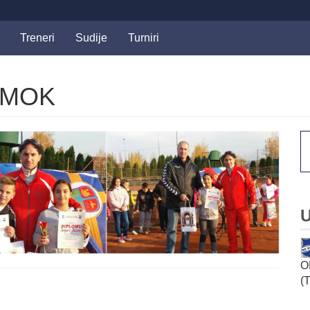
Treneri
Sudije
Turniri
IMOK
U
O
(T