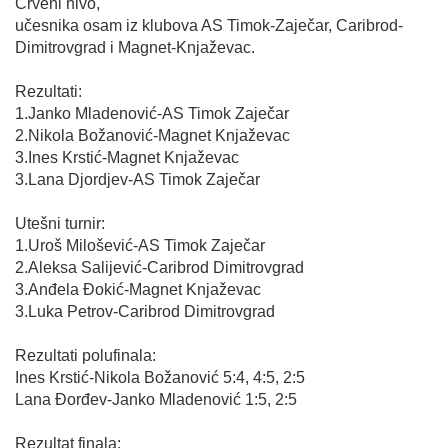
Crveni nivo,
učesnika osam iz klubova AS Timok-Zaječar, Caribrod-
Dimitrovgrad i Magnet-Knjaževac.
Rezultati:
1.Janko Mladenović-AS Timok Zaječar
2.Nikola Božanović-Magnet Knjaževac
3.Ines Krstić-Magnet Knjaževac
3.Lana Djordjev-AS Timok Zaječar
Utešni turnir:
1.Uroš Milošević-AS Timok Zaječar
2.Aleksa Salijević-Caribrod Dimitrovgrad
3.Anđela Đokić-Magnet Knjaževac
3.Luka Petrov-Caribrod Dimitrovgrad
Rezultati polufinala:
Ines Krstić-Nikola Božanović 5:4, 4:5, 2:5
Lana Đorđev-Janko Mladenović 1:5, 2:5
Rezultat finala: