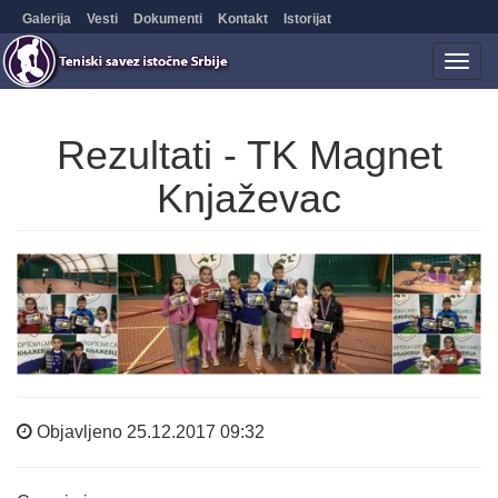
Galerija
Vesti
Dokumenti
Kontakt
Istorijat
Togg
navig
Rezultati - TK Magnet
Knjaževac
Objavljeno 25.12.2017 09:32