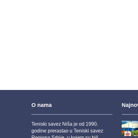
O nama
Najnov
Teniski savez Niša je od 1990.
godine prerastao u Teniski savez
Regiona Srbije, u kojem su bili