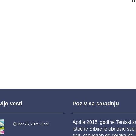
ije vesti
Poziv na saradnju
Aprila 2015. godine Teniski 
Mar 26, 2025 11:22
istočne Srbije je obnovio svo
sajt, kao jedan od koraka ka