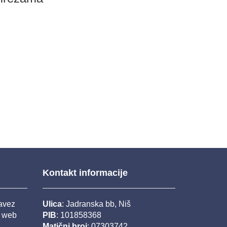
Kontakt informacije
savez
Ulica
: Jadranska bb, Niš
j web
PIB
: 101858368
Matični broj
: 07303742