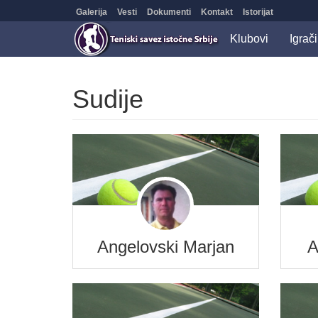
Galerija
Vesti
Dokumenti
Kontakt
Istorijat
Klubovi
Igrači
Sudije
Angelovski Marjan
A