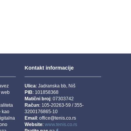
Kontakt informacije
savez
Ulica
: Jadranska bb, Niš
j web
PIB
: 101858368
Matični broj
: 07303742
aliteta
Račun
: 105-20263-59 / 355-
e kao
3200176865-10
igitalna
Email
: office@tenis.co.rs
iono
Website
:
www.tenis.co.rs
eza.
Pratite nas
na