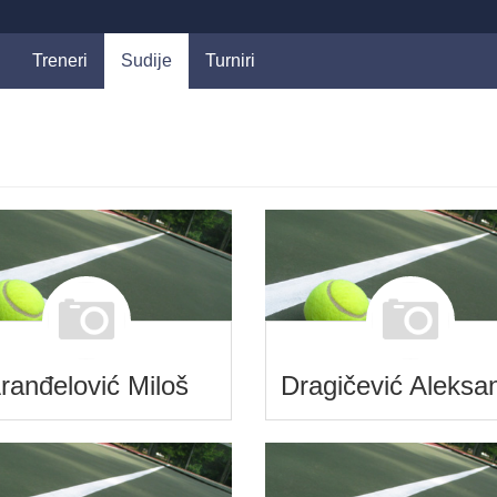
Treneri
Sudije
Turniri
ranđelović Miloš
Dragičević Aleksa