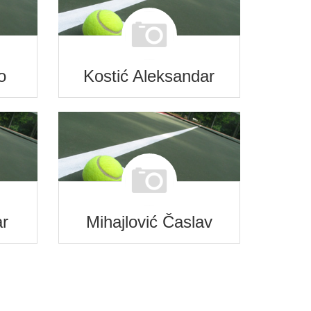
o
Kostić Aleksandar
ar
Mihajlović Časlav