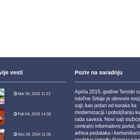
ije vesti
Poziv na saradnju
Aprila 2015. godine Teniski 
Mar 26, 2025 11:22
istočne Srbije je obnovio svo
sajt, kao jedan od koraka ka
modernizaciji i poboljšanju kv
Feb 04, 2025 14:38
rada saveza. Novi sajt služić
centralni informativni portal, d
arhiva podataka i komunikac
Nov 26, 2024 11:36
sredstvo između članova sav