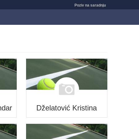
Poziv na saradnju
ndar
Dželatović Kristina