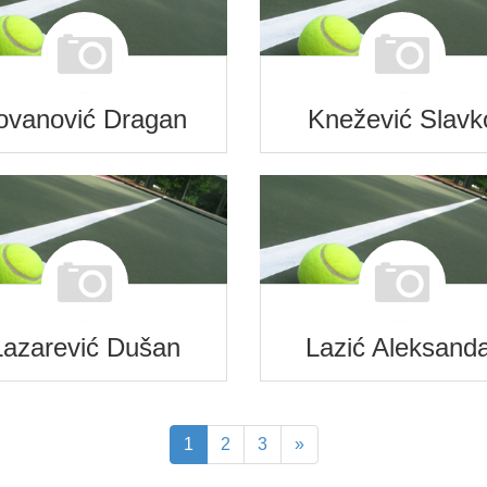
ovanović Dragan
Knežević Slavk
Lazarević Dušan
Lazić Aleksand
1
2
3
»